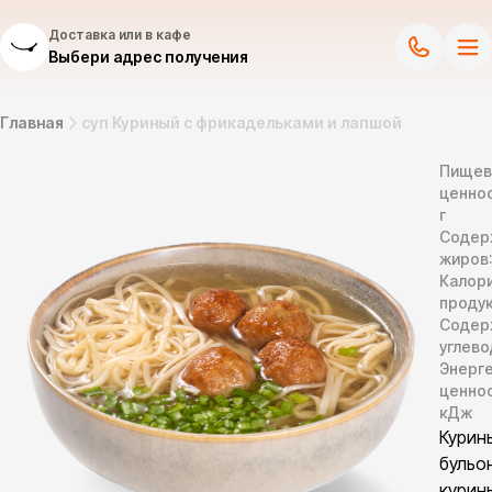
Доставка или в кафе
Выбери адрес получения
Главная
суп Куриный с фрикадельками и лапшой
Пищев
ценнос
г
Содер
жиров
Калор
продук
Содер
углево
Энерг
ценно
кДж
Курин
бульон
курин