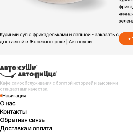
фрика
яична
зелен
Куриный суп с фрикадельками и лапшой - заказать с
+
доставкой в Железногорске | Автосуши
Кафе самообслуживания с богатой историей и высокими
стандартами качества.
Навигация
О нас
Контакты
Обратная связь
Доставка и оплата