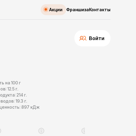
Акции
Франшиза
Контакты
Войти
ь на 100 г
ов:
12.5
г.
одукта:
214
г.
еводов:
19.3
г.
ценность:
897
кДж