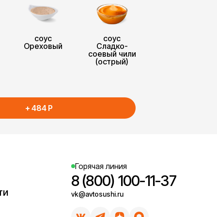
соус
соус
Ореховый
Сладко-
соевый чили
(острый)
+
484
P
Горячая линия
8 (800) 100-11-37
ти
vk@avtosushi.ru