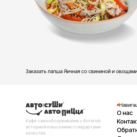
Заказать лапша Яичная со свининой и овощами
Навига
О нас
Конта
Кафе самообслуживания с богатой
историей и высокими стандартами
Обратн
качества.