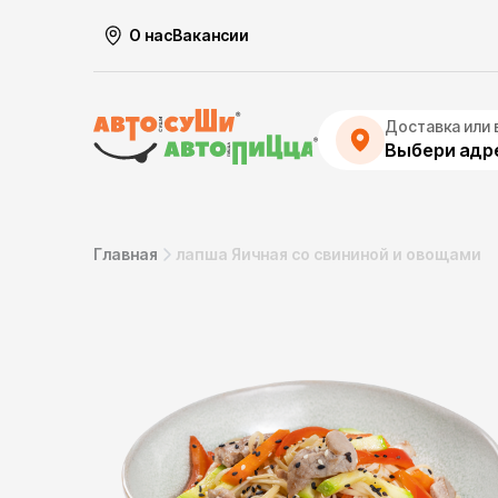
О нас
Вакансии
Доставка или 
Выбери адре
Главная
лапша Яичная со свининой и овощами