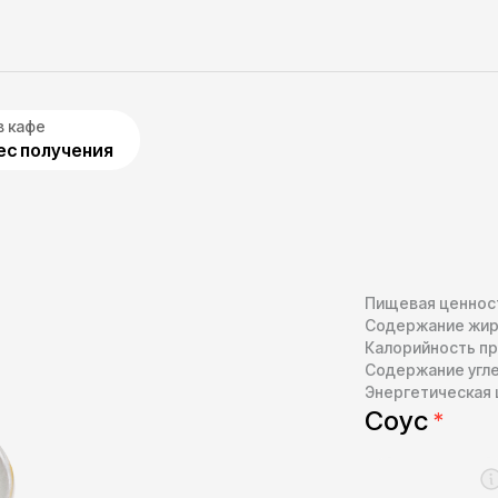
в кафе
с получения
Пищевая ценност
Содержание жир
Калорийность пр
Содержание угл
Энергетическая 
Соус
*