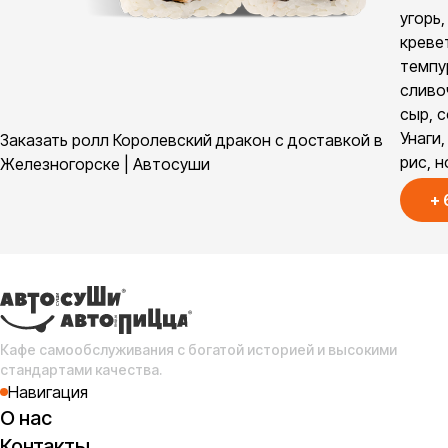
угорь,
креве
темпу
сливо
сыр, 
Унаги,
Заказать ролл Королевский дракон с доставкой в
рис, 
Железногорске | Автосуши
+
Кафе самообслуживания с богатой историей и высокими
стандартами качества.
Навигация
О нас
Контакты