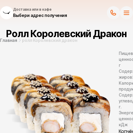
Доставка или в кафе
Выбери адрес получения
Ролл Королевский Дракон
Главная
ролл Королевский дракон
Пищев
ценнос
г
Содер
жиров
Калор
продук
Содер
углево
г.
Энерг
ценно
кДж
Копчё